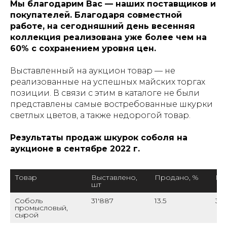
Мы благодарим Вас — наших поставщиков и
покупателей. Благодаря совместной
работе, на сегодняшний день весенняя
коллекция реализована уже более чем на
60% с сохранением уровня цен.
Выставленный на аукцион товар — не
реализованные на успешных майских торгах
позиции. В связи с этим в каталоге не были
представлены самые востребованные шкурки
светлых цветов, а также недорогой товар.
Результаты продаж шкурок соболя на
аукционе в сентябре 2022 г.
Товар
Выставлено, 
Продано, %
Мин
шт
Соболь 
31'887
13.5
37
промысловый, 
сырой